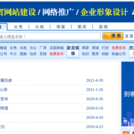
盘
出 售
出 租
商 家
图 库
新 闻
直 通
楼盘
出售
出租
办公
厂房
店面商铺
家居装
商家
商铺
打折
免费发布
房
修
公司
中介
团购
估价
竞猜
免费发布
知识
图库
招标
装修公司
遗嘱无效
2021-4-29
心房
2021-1-26
假宣传
2020-8-20
洞明显
2020-6-18
2020-4-29
近亿
2020-4-23