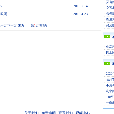
·
买房
？
2019-5-14
·
空置
赚吆喝
2019-4-23
·
售楼
·
选房
上一页
下一页
末页
第
1
页/共3页
·
买房
·
生活
·
网上
·
202
·
台州
·
不用
·
利率
·
110
·
一套
关于我们
|
免责声明
|
联系我们
|
视频中心