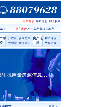
天台房产
用户登录
用户注册
加入收藏
网手机版
 车
：
金立房产
友佳房产
首辅房地产
产学
产权证
合同范本
房产论
房产评点
校
坛
大学堂
税务公证
故事访谈
本地楼市
更多 >>