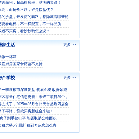
赠送面积，超高得房率，满满的套路！
率高，而房价不跌，谁是接盘侠？
部的沙盘，开发商的套路，都隐藏着哪些秘
还要看电梯，不一样配置，不一样品质！
或者不买房，看沙秋鸭怎么说？
居家生活
更多 >>
就像一杯酒
家庭厨房国家食药监不支持
房产学校
更多 >>
6年一季度楼市深度复盘-筑底企稳 改善领跑
市区存量住宅信息更新！未竣工项目59个，
再去找了，2025年05月台州天台品质四居全
降了再降，贷款买房新组合来啦！
平房子到手仅61平 能否取消公摊面积
出租房搭6个厕所 租到奇葩房怎么办