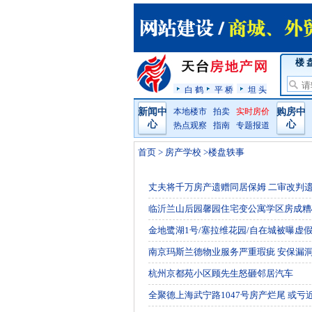
楼 
白 鹤
平 桥
坦 头
新闻中
本地楼市
拍卖
实时房价
购房中
心
心
热点观察
指南
专题报道
首页
>
房产学校
>楼盘轶事
丈夫将千万房产遗赠同居保姆 二审改判
临沂兰山后园馨园住宅变公寓学区房成糟
金地鹭湖1号/塞拉维花园/自在城被曝虚
南京玛斯兰德物业服务严重瑕疵 安保漏
杭州京都苑小区顾先生怒砸邻居汽车
全聚德上海武宁路1047号房产烂尾 或亏