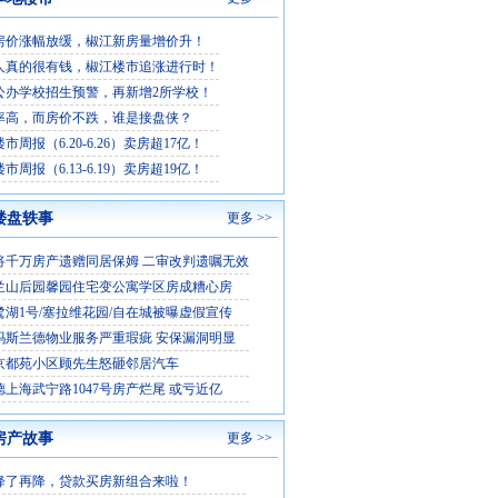
房价涨幅放缓，椒江新房量增价升！
人真的很有钱，椒江楼市追涨进行时！
公办学校招生预警，再新增2所学校！
率高，而房价不跌，谁是接盘侠？
市周报（6.20-6.26）卖房超17亿！
市周报（6.13-6.19）卖房超19亿！
楼盘轶事
更多 >>
将千万房产遗赠同居保姆 二审改判遗嘱无效
兰山后园馨园住宅变公寓学区房成糟心房
鹭湖1号/塞拉维花园/自在城被曝虚假宣传
玛斯兰德物业服务严重瑕疵 安保漏洞明显
京都苑小区顾先生怒砸邻居汽车
德上海武宁路1047号房产烂尾 或亏近亿
房产故事
更多 >>
降了再降，贷款买房新组合来啦！