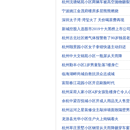
杭州沈塘铭苑小区两辆车被高空抛物砸裂
宁波姚江金茂府楼房多层熊熊燃烧
深圳太子湾·湾玺火了 天价喝茶费再现
新城控股入选股市2019十大黑榜上市公
杭州古北社区燃气体报警救了90岁独居
杭州颐景园小区女子拿错快递主动归还
杭州中大文锦苑小区一瓶尿从天而降
杭州勤丰小区2岁男童坠落7楼身亡
临海湖畔尚城自救抗洪众志成城
富阳春江花园小区开启刷脸时代
杭州采荷人家小区4岁女孩坠楼身亡令人
余杭中梁百悦城小区开成人用品无人售货
杭州运河之星装修业主敲掉墙面致隔壁男
龙游县光华小区住户火上炖锅着火
杭州草庄景墅小区钢管从天而降砸穿车窗