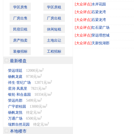
[大众评点]
水岸花园
学区房售
学区房租
[大众评点]
石梁龙湾
厂房出售
厂房出租
[大众评点]
石梁龙湾
[大众评点]
红石梁广场
民宿日租
休闲短租
[大众评点]
荣远理想城
房产拍卖
土地出让
[大众评点]
天新悦湖郡
装修招标
工程招标
最新楼盘
2
·
荣远璟廷
12000元/m
2
·
杨帆龙庭
9730元/m
2
·
祥生·世纪广场
12871元/m
2
·
星润·凤凰里
7821元/m
2
·
银轮·和合嘉园
10334元/m
2
·
荣远尚郡
5499元/m
2
·
广宇碧桂园
13000元/m
2
·
杨帆龙悦
待定元/m
2
·
万通广场
6500元/m
2
·
瑞辉自然花园
待定元/m
本地楼市