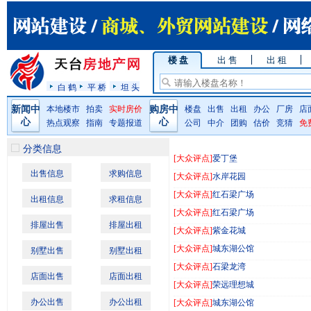
楼 盘
出 售
出 租
白 鹤
平 桥
坦 头
新闻中
本地楼市
拍卖
实时房价
购房中
楼盘
出售
出租
办公
厂房
店
心
心
热点观察
指南
专题报道
公司
中介
团购
估价
竞猜
免
分类信息
[大众评点]
爱丁堡
出售信息
求购信息
[大众评点]
水岸花园
[大众评点]
红石梁广场
出租信息
求租信息
[大众评点]
红石梁广场
排屋出售
排屋出租
[大众评点]
紫金花城
[大众评点]
城东湖公馆
别墅出售
别墅出租
[大众评点]
石梁龙湾
店面出售
店面出租
[大众评点]
荣远理想城
办公出售
办公出租
[大众评点]
城东湖公馆