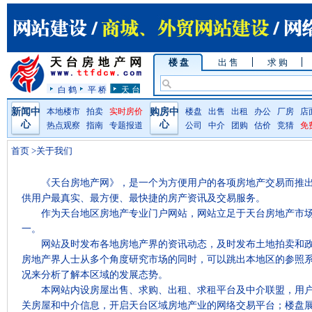
楼 盘
出 售
求 购
白 鹤
平 桥
天 台
新闻中
本地楼市
拍卖
实时房价
购房中
楼盘
出售
出租
办公
厂房
店
心
心
热点观察
指南
专题报道
公司
中介
团购
估价
竞猜
免
首页
>关于我们
《天台房地产网》，是一个为方便用户的各项房地产交易而推
供用户最真实、最方便、最快捷的房产资讯及交易服务。
作为天台地区房地产专业门户网站，网站立足于天台房地产市
一。
网站及时发布各地房地产界的资讯动态，及时发布土地拍卖和
房地产界人士从多个角度研究市场的同时，可以跳出本地区的参照
况来分析了解本区域的发展态势。
本网站内设房屋出售、求购、出租、求租平台及中介联盟，用
关房屋和中介信息，开启天台区域房地产业的网络交易平台；楼盘