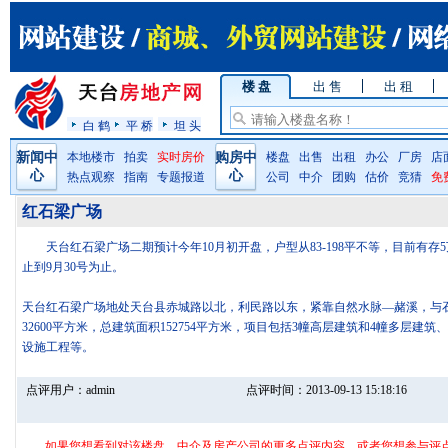
楼 盘
出 售
出 租
白 鹤
平 桥
坦 头
新闻中
本地楼市
拍卖
实时房价
购房中
楼盘
出售
出租
办公
厂房
店
心
心
热点观察
指南
专题报道
公司
中介
团购
估价
竞猜
免
红石梁广场
天台红石梁广场二期预计今年10月初开盘，户型从83-198平不等，目前有存5
止到9月30号为止。
天台红石梁广场地处天台县赤城路以北，利民路以东，紧靠自然水脉—赭溪，与
32600平方米，总建筑面积152754平方米，项目包括3幢高层建筑和4幢多层建
设施工程等。
点评用户：
admin
点评时间：
2013-09-13 15:18:16
如果您想看到对该楼盘、中介及房产公司的更多点评内容，或者您想参与评